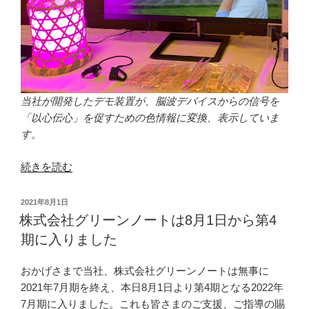
し
ま
し
た”
の
当社が開発したデモ装置が、脳波デバイスからの信号を
「以心伝心」を促すための色情報に変換、表示していま
す。
“当
続きを読む
社
開
投
2021年8月1日
発
稿
株式会社グリーンノートは8月1日から第4
日:
の
期に入りました
デ
モ
おかげさまで当社、株式会社グリーンノートは無事に
装
2021年7月期を終え、本日8月1日より第4期となる2022年
置
7月期に入りました。これも皆さまのご支援、ご指導の賜