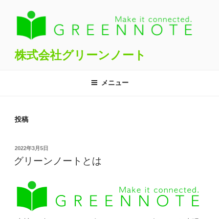
コ
ン
テ
ン
ツ
株式会社グリーンノート
へ
ス
メニュー
キ
ッ
プ
投稿
投
2022年3月5日
稿
グリーンノートとは
日: