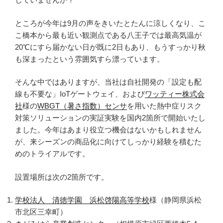
ところが今年は9月の声をきいたとたんに涼しくなり、こ
こ橋本から最も近い観測点である八王子では最高気温が
20℃にすら届かない日が既に2日もあり、もうすっかり秋
も深まったという雰囲気すら漂っています。
そんな中ではありますが、当社は自社開発の「設定も配
線も不要な」IoTゲートウェイ、および
ワッティー株式会
社
様の
WBGT（暑さ指数）センサ
を用いた熱中症リスク
対策ソリューションの実証実験を国内2箇所で開始いたし
ました。今年はあまり役立つ機会はないかもしれません
が、来シーズンの商品化に向けてしっかり経験を積むた
めのトライアルです。
設置場所は次の2箇所です。
学校法人 清徳学園 浜松啓陽高等学校
様（静岡県浜松
市北区三幸町）