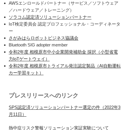
AWSエンロールドパートナー（サービス／ソフトウェア
／ハードウェア／トレーニング）
ソラコム認定済ソリューションパートナー
IoT検定委員会 認定プロフェッショナル・コーディネータ
ー
さがみはらロボットビジネス協議会
Bluetooth SIG adopter member
令和2年度 相模原市中小企業開発補助金 採択（小型省電
力IoTゲートウェイ）
令和2年度 相模原市トライアル発注認定製品（AI自動運転
カー学習キット）
プレスリリースへのリンク
SPS認定済ソリューションパートナー選定の件
（2022年3
月11日）
熱中症リスク警報ソリューション実証実験について