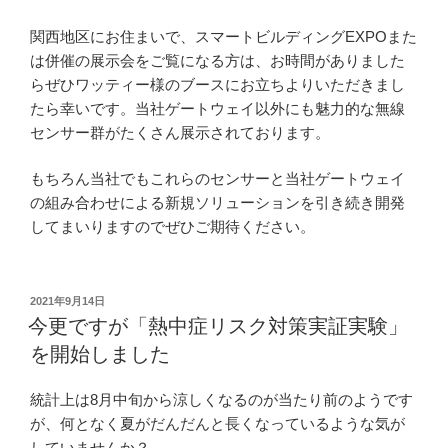
し
ま
関西地区にお住まいで、スマートビルディングEXPOまた
し
は併催の展示会をご覧になる方は、お時間がありました
た”
らぜひワッティー様のブースにお立ちよりいただきまし
の
たら幸いです。当社ゲートウェイ以外にも魅力的な無線
センサー群がたくさん展示されております。
もちろん当社でもこれらのセンサーと当社ゲートウェイ
の組み合わせによる新規ソリューションを引き続き開発
してまいりますのでぜひご期待ください。
投
2021年9月14日
稿
今更ですが「熱中症リスク対策実証実験」
日:
を開始しました
統計上は8月中旬から涼しくなるのが当たり前のようです
が、何となく夏がだんだんと長くなっているような気が
していませんか？