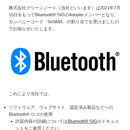
ー
株式会社グリーンノート（当社といいます）は2021年7月
ン
15日をもってBluetooth® SIGのAdopterメンバーとなり、
ノ
カンパニーコード「0x0A84」の割り当てを受けましたの
ー
でお知らせいたします。
ト
は
8
月
1
日
か
ら
第
これにより当社では、
4
期
ソフトウェア、ウェブサイト、認定済み製品などへの
に
Bluetooth® ロゴの使用
入
許諾内容の詳細については
Bluetooth® SIG
のドキュメ
り
ントをご参照ください。