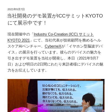
更
で
投
2021年9月7日
す
稿
当社開発のデモ装置がICCサミットKYOTO
日:
が
にて展示中です！
「熱
中
現在開催中の「
Industry Co-Creation (ICC) サミット
症
KYOTO 2021
」にて、当社代表が技術顧問を務めるヘル
リ
スケアAIベンチャー、
CyberneX
が「イヤホン型脳波デバ
ス
イス」の展示を行っています。彼らのデバイスの魅力を
ク
引き出すデモ装置を当社が開発し、本日（2021年9月7
対
日）および明日の2日間にわたり来訪者様にデバイスの魅
策
力をお伝えしています。
実
証
実
験」
を
開
始