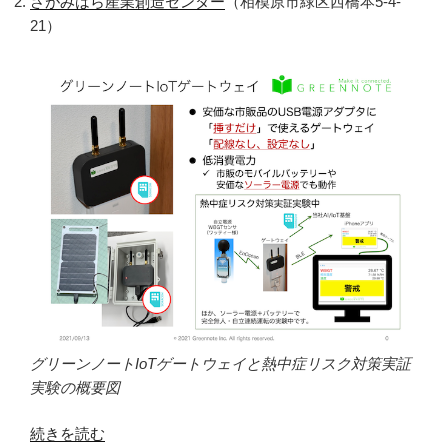
さがみはら産業創造センター
（相模原市緑区西橋本5-4-
21）
グリーンノートIoTゲートウェイと熱中症リスク対策実証
実験の概要図
“今
続きを読む