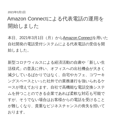
投
2021年3月1日
稿
Amazon Connectによる代表電話の運用を
日:
開始しました
本日、2021年3月1日（月）から
Amazon Connect
を用いた
自社開発の電話受付システムによる代表電話の受信を開
始しました。
新型コロナウィルスによる経済活動の自粛や「新しい生
活様式」の普及に伴い、オフィスへの出社機会が大きく
減少しているばかりではなく、自宅やカフェ、コワーキ
ングスペースといった社外での業務遂行を強いられるケ
ースが増えております。自社で高機能な電話交換システ
ムを持つことのできる企業であれば柔軟な対応も可能で
すが、そうでない場合はお客様からの電話を受けること
が難しくなり、貴重なビジネスチャンスの喪失を招いて
おります。