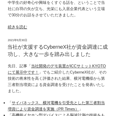
中学生の好奇心や興味をくすぐる話を、ということで当
社に白羽の矢が立ち、光栄にも入居企業代表という立場
で30分のお話をさせていただきました。
“相
続きを読む
模
原
投
2021年9月30日
市
稿
当社が支援するCyberneX社が資金調達に成
日:
立
功し、大きな一歩を踏み出しました
上
溝
先日、記事「
当社開発のデモ装置がICCサミットKYOTO
南
にて展示中です！
」でもご紹介したCyberneX社が、その
中
技術の将来性を高く評価された結果、横河電機様から第
学
三者割当増資による資金調達を受けたことを発表いたし
校
ました。
の
皆
「
サイバネックス、横河電機を引受先とした第三者割当
さ
増資により資金調達を実施（PR Times）
」
ん
「
高機能イヤホン型デバイスによる脳波計測の技術をも