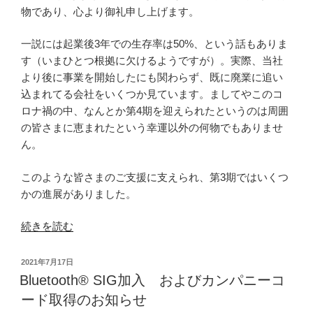
が
物であり、心より御礼申し上げます。
ICC
サ
一説には起業後3年での生存率は50%、という話もありま
ミ
す（いまひとつ根拠に欠けるようですが）。実際、当社
ッ
より後に事業を開始したにも関わらず、既に廃業に追い
ト
込まれてる会社をいくつか見ています。ましてやこのコ
KYOTO
ロナ禍の中、なんとか第4期を迎えられたというのは周囲
に
の皆さまに恵まれたという幸運以外の何物でもありませ
て
ん。
展
示
このような皆さまのご支援に支えられ、第3期ではいくつ
中
かの進展がありました。
で
す！”
“株
続きを読む
の
式
会
投
2021年7月17日
社
稿
Bluetooth® SIG加入 およびカンパニーコ
日:
グ
ード取得のお知らせ
リ