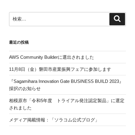
ペ
ペ
の
ー
ー
ペ
ジ
ジ
検
検
ー
索
索:
ジ
送
最近の投稿
り
AWS Community Builderに選出されました
11月8日（金）磐田市産業振興フェアに参加します
『Sagamihara Innovation Gate BUSINESS BUILD 2023』
採択のお知らせ
相模原市「令和5年度 トライアル発注認定製品」に選定
されました
メディア掲載情報：「ソラコム公式ブログ」