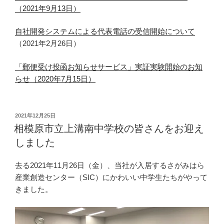
（2021年9月13日）
自社開発システムによる代表電話の受信開始につい
て
（2021年2月26日）
「郵便受け投函お知らせサービス」実証実験開始のお知
らせ（2020年7月15日）
投
2021年12月25日
稿
相模原市立上溝南中学校の皆さんをお迎え
日:
しました
去る2021年11月26日（金）、当社が入居するさがみはら
産業創造センター（SIC）にかわいい中学生たちがやって
きました。