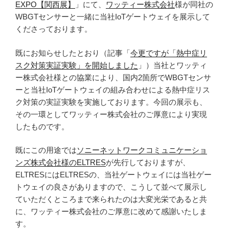
社
EXPO【関西展】
」にて、
ワッティー株式会社
様が同社の
が
WBGTセンサーと一緒に当社IoTゲートウェイを展示して
資
くださっております。
金
調
既にお知らせしたとおり（記事「
今更ですが「熱中症リ
達
スク対策実証実験」を開始しました
」）当社とワッティ
に
ー株式会社様との協業により、国内2箇所でWBGTセンサ
成
ーと当社IoTゲートウェイの組み合わせによる熱中症リス
功
ク対策の実証実験を実施しております。今回の展示も、
し、
その一環としてワッティー株式会社のご厚意により実現
大
したものです。
き
な
既にこの用途では
ソニーネットワークコミュニケーショ
一
ンズ株式会社様のELTRES
が先行しておりますが、
歩
ELTRESにはELTRESの、当社ゲートウェイには当社ゲー
を
トウェイの良さがありますので、こうして並べて展示し
踏
ていただくところまで来られたのは大変光栄であると共
み
に、ワッティー株式会社のご厚意に改めて感謝いたしま
出
す。