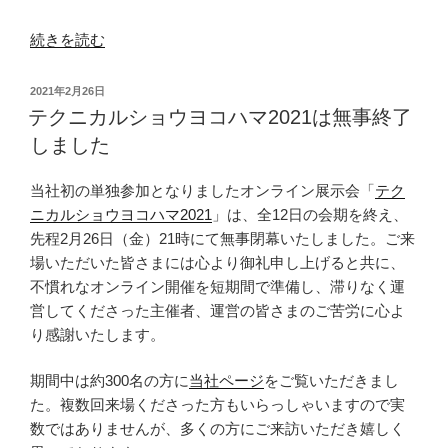
“Amazon
続きを読む
Connect
に
投
2021年2月26日
よ
稿
テクニカルショウヨコハマ2021は無事終了
日:
る
しました
代
表
当社初の単独参加となりましたオンライン展示会「
テク
電
ニカルショウヨコハマ2021
」は、全12日の会期を終え、
話
先程2月26日（金）21時にて無事閉幕いたしました。ご来
の
場いただいた皆さまには心より御礼申し上げると共に、
運
不慣れなオンライン開催を短期間で準備し、滞りなく運
用
営してくださった主催者、運営の皆さまのご苦労に心よ
を
り感謝いたします。
開
始
期間中は約300名の方に
当社ページ
をご覧いただきまし
し
た。複数回来場くださった方もいらっしゃいますので実
ま
数ではありませんが、多くの方にご来訪いただき嬉しく
し