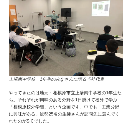
上溝南中学校 1年生のみなさんに語る当社代表
やってきたのは地元・
相模原市立上溝南中学校
の1年生た
ち。それぞれが興味のある分野を1日掛けて校外で学ぶ
「
相模原校外学習
」という企画です。中でも「工業分野
に興味がある」総勢25名の生徒さんが訪問先に選んでく
れたのがSICでした。