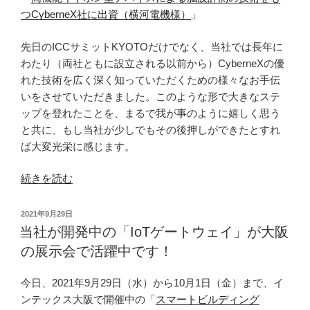
を
つCyberneX社に出資（横河電機様）
」
お
迎
先日のICCサミットKYOTOだけでなく、当社では長年に
え
わたり（両社ともに設立される以前から）CyberneXの優
し
れた技術を広く深く知っていただくための様々なお手伝
ま
いをさせていただきました。このような形で大きなステ
し
ップを登れたことを、まるで我が事のように嬉しく思う
た”
と共に、もし当社が少しでもその後押しができたとすれ
の
ば大変光栄に感じます。
“当
続きを読む
社
が
投
2021年9月29日
支
稿
当社が開発中の「IoTゲートウェイ」が大阪
日:
援
の展示会で活躍中です！
す
る
今日、2021年9月29日（水）から10月1日（金）まで、イ
CyberneX
ンテックス大阪で開催中の「
スマートビルディング