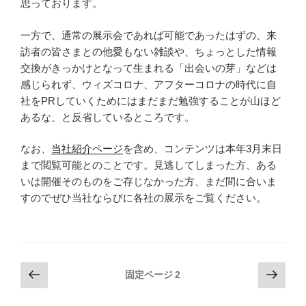
思っております。
た”
の
一方で、通常の展示会であれば可能であったはずの、来
訪者の皆さまとの他愛もない雑談や、ちょっとした情報
交換がきっかけとなって生まれる「出会いの芽」などは
感じられず、ウィズコロナ、アフターコロナの時代に自
社をPRしていくためにはまだまだ勉強することが山ほど
あるな、と反省しているところです。
なお、
当社紹介ページ
を含め、コンテンツは本年3月末日
まで閲覧可能とのことです。見逃してしまった方、ある
いは開催そのものをご存じなかった方、まだ間に合いま
すのでぜひ当社ならびに各社の展示をご覧ください。
投
前
次
固定ページ
2
の
の
稿