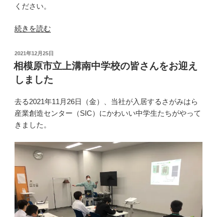
ください。
“株
続きを読む
式
会
投
2021年12月25日
社
稿
相模原市立上溝南中学校の皆さんをお迎え
日:
グ
しました
リ
ー
去る2021年11月26日（金）、当社が入居するさがみはら
ン
産業創造センター（SIC）にかわいい中学生たちがやって
ノ
きました。
ー
ト
は
第
5
期
を
迎