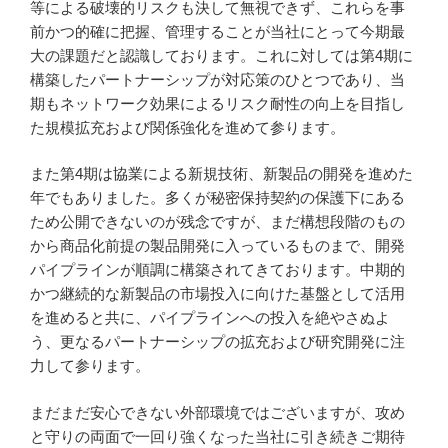
等による破壊的リスクも決して無視できず、これらを事
前かつ的確に把握、管理することが当社にとって今期最
大の課題だと認識しております。これに対しては第4期に
構築したパートナーシップが対応策のひとつであり、当
期もネットワーク効果によるリスク耐性の向上を目指し
た規模拡充および関係強化を進めて参ります。
また第4期は協業による新規技術、新製品の開発を進めた
年でもありました。多くが秘密保持契約の保護下にある
ため公開できないのが残念ですが、まだ構想段階のもの
から商品化前提の製品開発に入っているものまで、開発
パイプラインが順調に構築されてきております。中期的
かつ継続的な新製品の市場投入に向けた基盤として活用
を進めると共に、パイプラインへの投入を絶やさぬよ
う、更なるパートナーシップの拡充および研究開発に注
力して参ります。
まだまだ安心できない外部環境ではございますが、攻め
と守りの両面で一回り強くなった当社に引き続きご期待