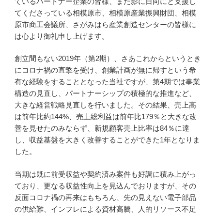
ているパートナー企業の皆様、また影に日向にと支援し
てくださっている相模原市、相模原産業振興財団、相模
原市商工会議所、さがみはら産業創造センターの皆様に
は心より御礼申し上げます。
創立間もない2019年（第2期）、さあこれからというとき
にコロナ禍の直撃を受け、創業計画が無に帰すという希
有な経験をすることとなった当社ですが、第4期では事業
構造の見直し、パートナーシップの積極的な推進など、
大きな経営戦略見直しを行いました。その結果、売上高
は前年比約144%、売上総利益は前年比179％と大きな改
善を見せたのみならず、新規顧客売上比率は84％に達
し、収益基盤を大きく改善することができた1年となりま
した。
当期は既に前受収益や契約済み案件も好調に積み上がっ
ており、更なる収益性向上を見込んでおりますが、その
反面コロナ禍の再来はもちろん、先の見えない電子部品
の供給難、インフレによる資材高騰、人的リソース不足