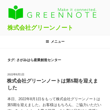
コ
ン
テ
ン
ツ
株式会社グリーンノート
へ
ス
メニュー
キ
ッ
プ
タグ:
さがみはら産業創造センター
投
2022年8月1日
稿
株式会社グリーンノートは第5期を迎えま
日:
した
本日、2022年8月1日をもって株式会社グリーンノートは
第5期を迎えました。お客様はもちろん、ご協力いただい