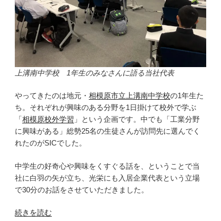
え
ま
し
た”
の
上溝南中学校 1年生のみなさんに語る当社代表
やってきたのは地元・
相模原市立上溝南中学校
の1年生た
ち。それぞれが興味のある分野を1日掛けて校外で学ぶ
「
相模原校外学習
」という企画です。中でも「工業分野
に興味がある」総勢25名の生徒さんが訪問先に選んでく
れたのがSICでした。
中学生の好奇心や興味をくすぐる話を、ということで当
社に白羽の矢が立ち、光栄にも入居企業代表という立場
で30分のお話をさせていただきました。
“相
続きを読む