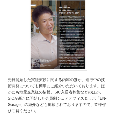
策
実
証
実
験」
を
開
始
し
ま
し
た”
の
先日開始した実証実験に関する内容のほか、進行中の技
術開発についても簡単にご紹介いただいております。ほ
かにも地元企業様の情報、SIC入居者募集などのほか、
SICが新たに開始した会員制シェアオフィス＆ラボ「EN-
Garage」の紹介なども掲載されておりますので、皆様ぜ
ひご覧ください。