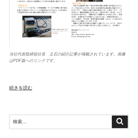
当社代表取締役社長 立石の紹介記事が掲載されています。画像
はPDF版へのリンクです。
“SIC
続きを読む
の
広
報
誌
検
検
に
索
索:
紹