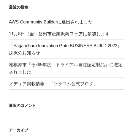
介
最近の投稿
さ
れ
AWS Community Builderに選出されました
ま
し
11月8日（金）磐田市産業振興フェアに参加します
た”
の
『Sagamihara Innovation Gate BUSINESS BUILD 2023』
採択のお知らせ
相模原市「令和5年度 トライアル発注認定製品」に選定
されました
メディア掲載情報：「ソラコム公式ブログ」
最近のコメント
アーカイブ