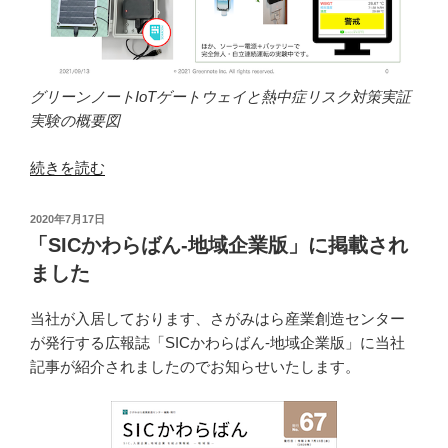
グリーンノートIoTゲートウェイと熱中症リスク対策実証
実験の概要図
“今
続きを読む
更
で
投
2020年7月17日
す
稿
「SICかわらばん-地域企業版」に掲載され
日:
が
ました
「熱
中
当社が入居しております、さがみはら産業創造センター
症
が発行する広報誌「SICかわらばん-地域企業版」に当社
リ
記事が紹介されましたのでお知らせいたします。
ス
ク
対