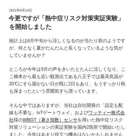
模
原
投
2021年9月14日
市
稿
今更ですが「熱中症リスク対策実証実験」
日:
立
を開始しました
上
溝
統計上は8月中旬から涼しくなるのが当たり前のようです
南
が、何となく夏がだんだんと長くなっているような気が
中
していませんか？
学
校
ところが今年は9月の声をきいたとたんに涼しくなり、こ
の
こ橋本から最も近い観測点である八王子では最高気温が
皆
20℃にすら届かない日が既に2日もあり、もうすっかり秋
さ
も深まったという雰囲気すら漂っています。
ん
を
そんな中ではありますが、当社は自社開発の「設定も配
お
線も不要な」IoTゲートウェイ、および
ワッティー株式会
迎
社
様の
WBGT（暑さ指数）センサ
を用いた熱中症リスク
え
対策ソリューションの実証実験を国内2箇所で開始いたし
し
ました。今年はあまり役立つ機会はないかもしれません