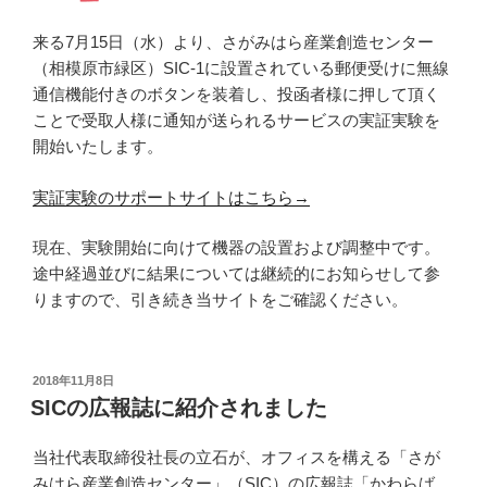
来る7月15日（水）より、さがみはら産業創造センター
（相模原市緑区）SIC-1に設置されている郵便受けに無線
通信機能付きのボタンを装着し、投函者様に押して頂く
ことで受取人様に通知が送られるサービスの実証実験を
開始いたします。
実証実験のサポートサイトはこちら→
現在、実験開始に向けて機器の設置および調整中です。
途中経過並びに結果については継続的にお知らせして参
りますので、引き続き当サイトをご確認ください。
投
2018年11月8日
稿
SICの広報誌に紹介されました
日:
当社代表取締役社長の立石が、オフィスを構える「さが
みはら産業創造センター」（SIC）の広報誌「かわらば