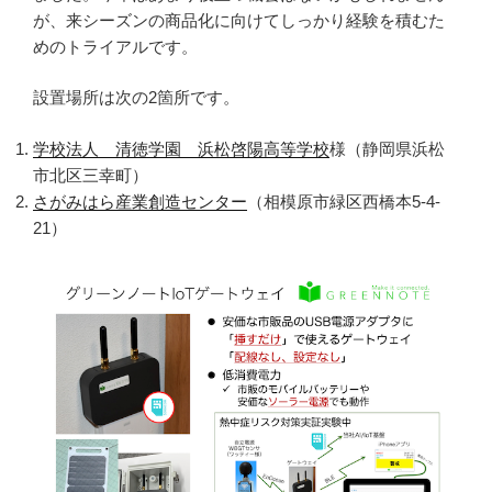
ま
が、来シーズンの商品化に向けてしっかり経験を積むた
し
めのトライアルです。
た”
の
設置場所は次の2箇所です。
学校法人 清徳学園 浜松啓陽高等学校
様（静岡県浜松
市北区三幸町）
さがみはら産業創造センター
（相模原市緑区西橋本5-4-
21）