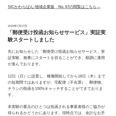
SICかわらばん-地域企業版 No. 67の閲覧はこちら→
投
2020年7月17日
稿
「郵便受け投函お知らせサービス」実証実
日:
験スタートしました
先にお知らせした「郵便受け投函お知らせサービス」実
証実験、無事にスタートを切ることができ、順調に運用
が進んでおります。
12日（日）に設置し、稼働開始してから16日（木）まで
の短期間ではありますが、宅配便（不在票）、郵便物、
チラシの投函を100%キャッチすることができておりま
す。
本実験の要点のひとつは投函される事業者様のご協力が
得られるかどうかにあります。現時点では、余計なお手